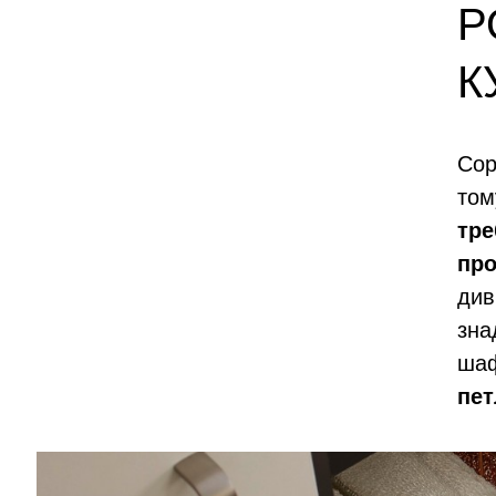
Р
К
Сор
то
тре
про
див
зна
ша
пет