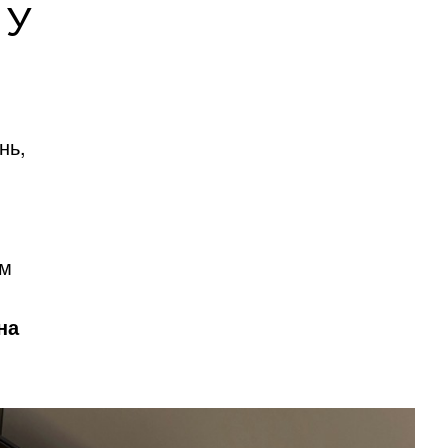
 У
нь,
ам
на