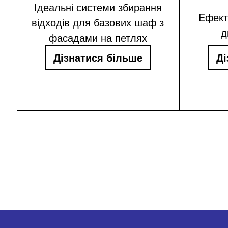
Ідеальні системи збирання
Eфект
відходів для базових шаф з
д
фасадами на петлях
Дізнатися більше
Ді