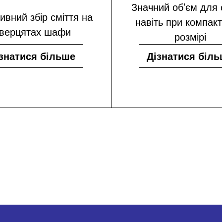
Значний об’єм для 
ивний збір сміття на
навіть при компак
верцятах шафи
розмірі
знатися більше
Дізнатися біл