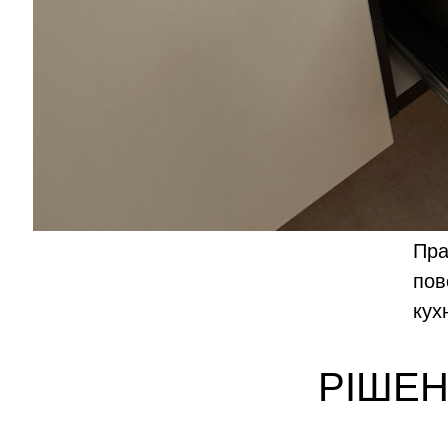
Пра
пов
кух
РІШЕН