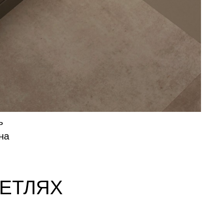
ь
на
ПЕТЛЯХ