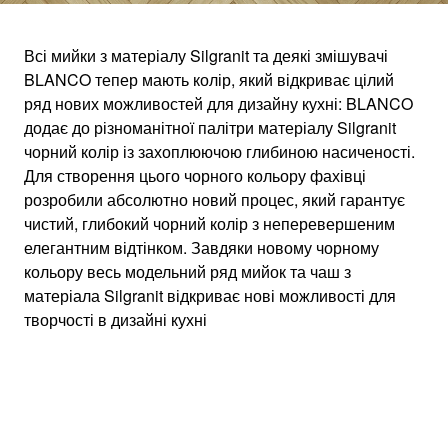
Всі мийки з матеріалу Silgranit та деякі змішувачі
BLANCO тепер мають колір, який відкриває цілий
SILGRANIT У
ряд нових можливостей для дизайну кухні: BLANCO
додає до різноманітної палітри матеріалу Silgranit
ЧОРНОМУ КОЛЬОРІ
чорний колір із захоплюючою глибиною насиченості.
Для створення цього чорного кольору фахівці
розробили абсолютно новий процес, який гарантує
Мийки та чаші у чорному кольорі
чистий, глибокий чорний колір з неперевершеним
елегантним відтінком. Завдяки новому чорному
кольору весь модельний ряд мийок та чаш з
матеріала Silgranit відкриває нові можливості для
творчості в дизайні кухні