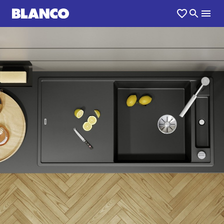
1
0
/