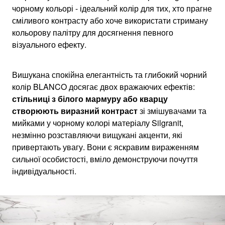
чорному кольорі - ідеальний колір для тих, хто прагне
сміливого контрасту або хоче використати стриману
кольорову палітру для досягнення певного
візуального ефекту.
Вишукана спокійна елегантність та глибокий чорний
колір BLANCO досягає двох вражаючих ефектів:
стільниці з білого мармуру або кварцу
створюють виразний контраст
зі змішувачами та
мийками у чорному колорі матеріалу Silgranit,
незмінно розставляючи вищукані акценти, які
привертають увагу. Вони є яскравим вираженням
сильної особистості, вміло демонструючи почуття
індивідуальності.