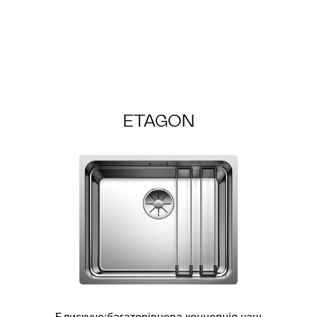
ETAGON
Блискуче:багаторівнева концепція чаш