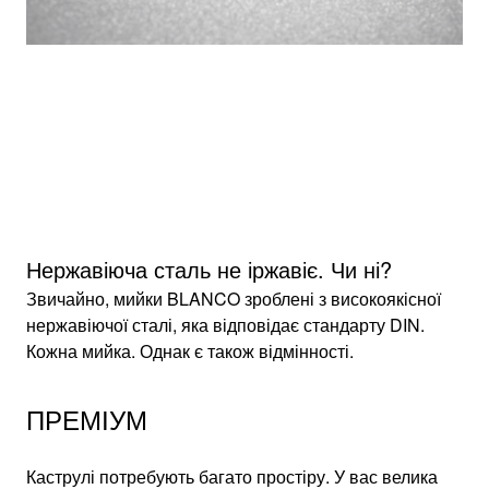
1
0
/
Матеріал Durinox менш піддатний подряпинам ніж
Тем
будь-яка інша мийка із нержавіючої сталі.
дот
Нержавіюча сталь не іржавіє. Чи ні?
Звичайно, мийки BLANCO зроблені з високоякісної
нержавіючої сталі, яка відповідає стандарту DIN.
Кожна мийка. Однак є також відмінності.
ПРЕМІУМ
Каструлі потребують багато простіру. У вас велика