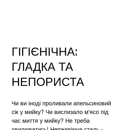
ГІГІЄНІЧНА:
ГЛАДКА ТА
НЕПОРИСТА
Чи ви іноді проливали апельсиновий
сік у мийку? Чи вислизало м'ясо під
час миття у мийку? Не треба
хвилюватись! Нержавіюча сталь -