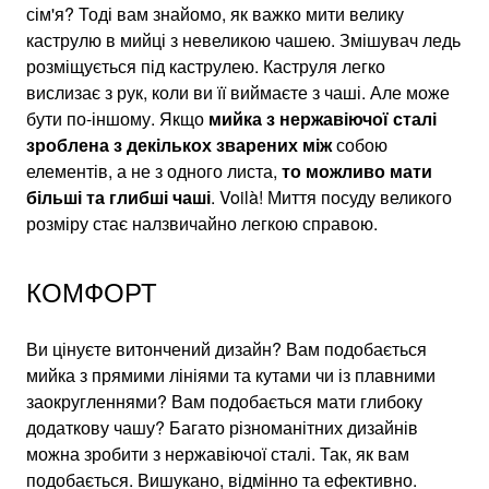
сім'я? Тоді вам знайомо, як важко мити велику
каструлю в мийці з невеликою чашею. Змішувач ледь
розміщується під каструлею. Каструля легко
вислизає з рук, коли ви її виймаєте з чаші. Але може
бути по-іншому. Якщо
мийка з нержавіючої сталі
зроблена з декількох зварених між
собою
елементів, а не з одного листа,
то можливо мати
більші та глибші чаші
. Voilà! Миття посуду великого
розміру стає налзвичайно легкою справою.
КОМФОРТ
Ви цінуєте витончений дизайн? Вам подобається
мийка з прямими лініями та кутами чи із плавними
заокругленнями? Вам подобається мати глибоку
додаткову чашу? Багато різноманітних дизайнів
можна зробити з нержавіючої сталі. Так, як вам
подобається. Вишукано, відмінно та ефективно.