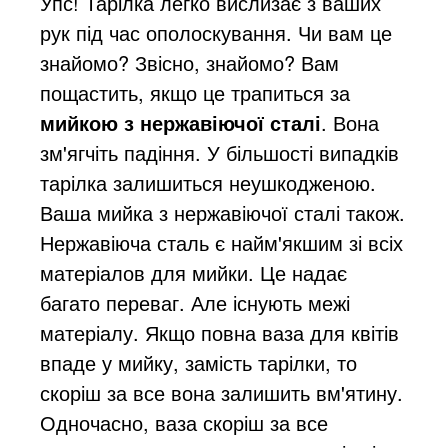
Упс! Тарілка легко вислизає з ваших
рук під час ополоскування. Чи вам це
знайомо? Звісно, знайомо? Вам
пощастить, якщо це трапиться за
мийкою з нержавіючої сталі
. Вона
зм'ягчіть падіння. У більшості випадків
тарілка залишиться неушкодженою.
Ваша мийка з нержавіючої сталі також.
Нержавіюча сталь є найм'якшим зі всіх
матеріалов для мийки. Це надає
багато переваг. Але існують межі
матеріалу. Якщо повна ваза для квітів
впаде у мийку, замість тарілки, то
скоріш за все вона залишить вм'ятину.
Одночасно, ваза скоріш за все