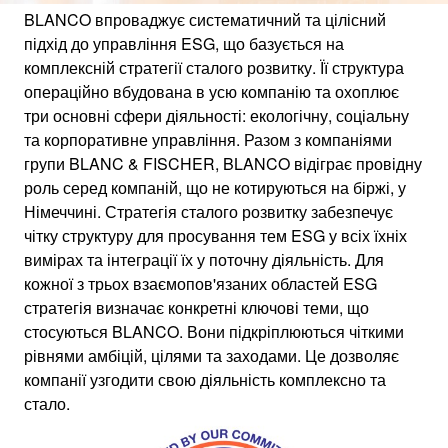
BLANCO впроваджує систематичний та цілісний
підхід до управління ESG, що базується на
комплексній стратегії сталого розвитку. Її структура
СТІЙКІСТЬ
операційно вбудована в усю компанію та охоплює
три основні сфери діяльності: екологічну, соціальну
та корпоративне управління. Разом з компаніями
групи BLANC & FISCHER, BLANCO відіграє провідну
Частина основного бізнесу BLANCO
роль серед компаній, що не котируються на біржі, у
Німеччині. Стратегія сталого розвитку забезпечує
чітку структуру для просування тем ESG у всіх їхніх
вимірах та інтеграції їх у поточну діяльність. Для
кожної з трьох взаємопов'язаних областей ESG
стратегія визначає конкретні ключові теми, що
стосуються BLANCO. Вони підкріплюються чіткими
рівнями амбіцій, цілями та заходами. Це дозволяє
компанії узгодити свою діяльність комплексно та
стало.