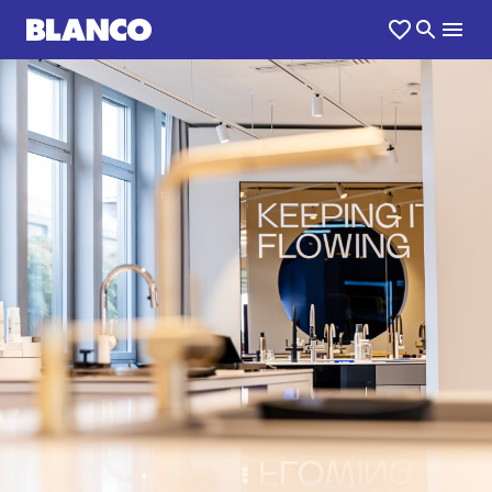
1
0
/