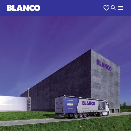
1
0
/